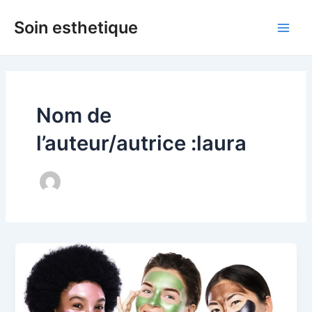
Aller
Soin esthetique
au
Main
contenu
Men
Nom de
l’auteur/autrice :laura