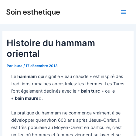
Aller
Soin esthetique
au
Main
contenu
Men
Histoire du hammam
oriental
Par
laura
/
17 décembre 2013
Le
hammam
qui signifie « eau chaude » est inspiré des
traditions romaines ancestrales: les thermes. Les Turcs
l’ont également déclinés avec le «
bain turc
» ou le
«
bain maure
« .
La pratique du hammam ne commença vraiment à se
développer qu’environ 600 ans après Jésus-Christ. Il
est très populaire au Moyen-Orient en particulier, c’est
un lieu où hommes et femmes viennent se laver et se